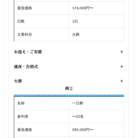
最低価格
176,000円〜
日数
1日
主要科目
火葬
お迎え・ご安置
+
通夜・告別式
+
火葬
+
例②
名称
一日葬
参列者
〜20名
最低価格
385,000円〜