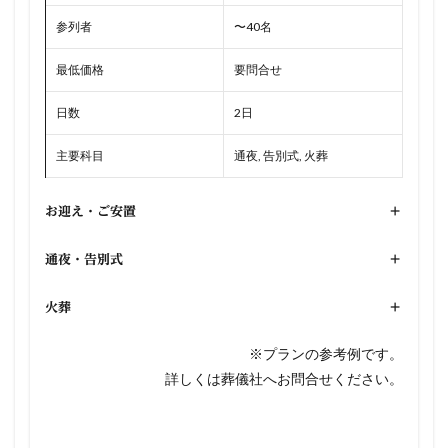
参列者
〜40名
最低価格
要問合せ
日数
2日
主要科目
通夜, 告別式, 火葬
お迎え・ご安置
+
通夜・告別式
+
火葬
+
※プランの参考例です。
詳しくは葬儀社へお問合せください。