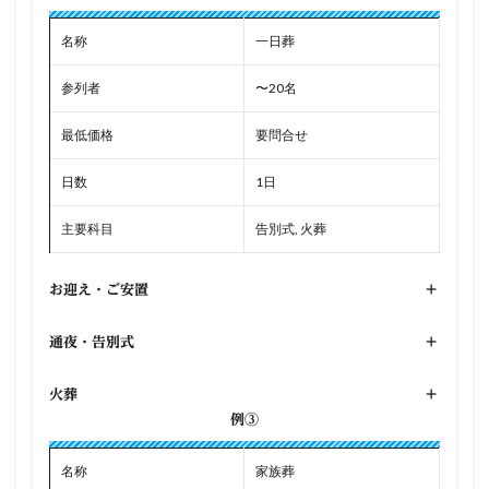
名称
一日葬
参列者
〜20名
最低価格
要問合せ
日数
1日
主要科目
告別式, 火葬
お迎え・ご安置
+
通夜・告別式
+
火葬
+
例③
名称
家族葬