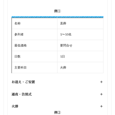
例①
名称
直葬
参列者
1〜10名
最低価格
要問合せ
日数
1日
主要科目
火葬
お迎え・ご安置
+
通夜・告別式
+
火葬
+
例②