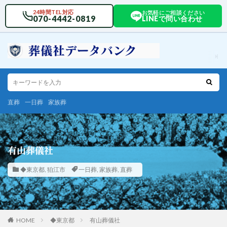
24時間TEL対応
お気軽にご相談ください
070-4442-0819
LINEで問い合わせ
直葬
一日葬
家族葬
有山葬儀社
◆東京都
,
狛江市
一日葬
,
家族葬
,
直葬
HOME
◆東京都
有山葬儀社