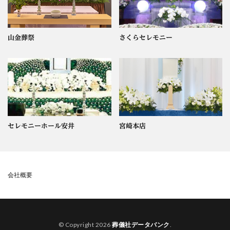
山金葬祭
さくらセレモニー
セレモニーホール安井
宮崎本店
会社概要
© Copyright 2026
葬儀社データバンク
.