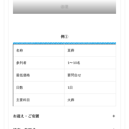
祭壇
例①
名称
直葬
参列者
1〜10名
最低価格
要問合せ
日数
1日
主要科目
火葬
お迎え・ご安置
+