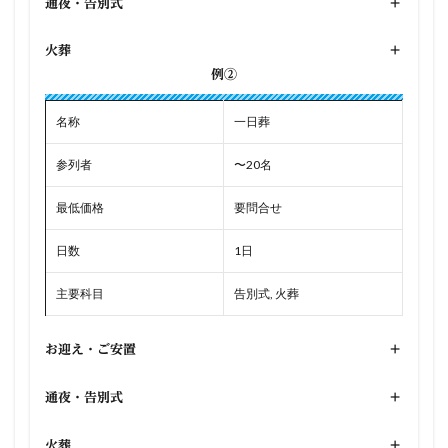
通夜・告別式
+
火葬
+
例②
名称
一日葬
参列者
〜20名
最低価格
要問合せ
日数
1日
主要科目
告別式, 火葬
お迎え・ご安置
+
通夜・告別式
+
火葬
+