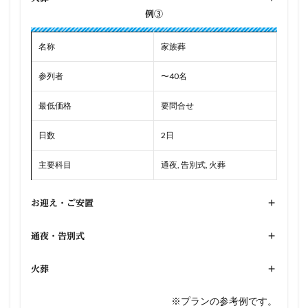
例③
名称
家族葬
参列者
〜40名
最低価格
要問合せ
日数
2日
主要科目
通夜, 告別式, 火葬
お迎え・ご安置
+
通夜・告別式
+
火葬
+
※プランの参考例です。