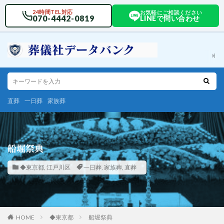
24時間TEL対応
お気軽にご相談ください
070-4442-0819
LINEで問い合わせ
直葬
一日葬
家族葬
船堀祭典
◆東京都
,
江戸川区
一日葬
,
家族葬
,
直葬
HOME
◆東京都
船堀祭典