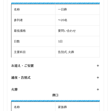
名称
一日葬
参列者
〜20名
最低価格
要問い合わせ
日数
1日
主要科目
告別式, 火葬
お迎え・ご安置
+
通夜・告別式
+
火葬
+
例③
名称
家族葬