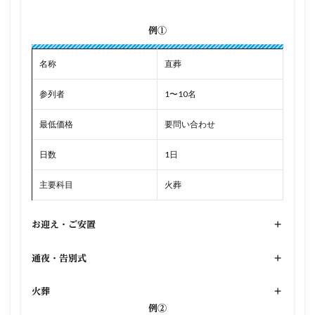
例①
名称
直葬
参列者
1〜10名
最低価格
要問い合わせ
日数
1日
主要科目
火葬
お迎え・ご安置
+
通夜・告別式
+
火葬
+
例②