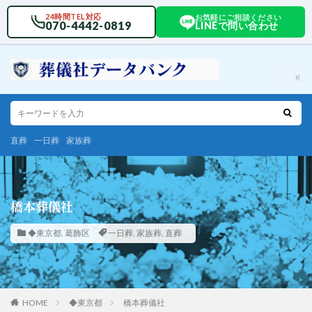
24時間TEL対応
お気軽にご相談ください
070-4442-0819
LINEで問い合わせ
直葬
一日葬
家族葬
橋本葬儀社
◆東京都
,
葛飾区
一日葬
,
家族葬
,
直葬
HOME
◆東京都
橋本葬儀社