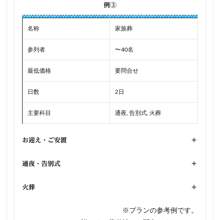
例③
名称
家族葬
参列者
〜40名
最低価格
要問合せ
日数
2日
主要科目
通夜, 告別式, 火葬
お迎え・ご安置
+
通夜・告別式
+
火葬
+
※プランの参考例です。