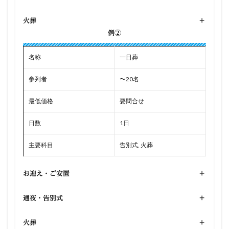
火葬
+
例②
名称
一日葬
参列者
〜20名
最低価格
要問合せ
日数
1日
主要科目
告別式, 火葬
お迎え・ご安置
+
通夜・告別式
+
火葬
+