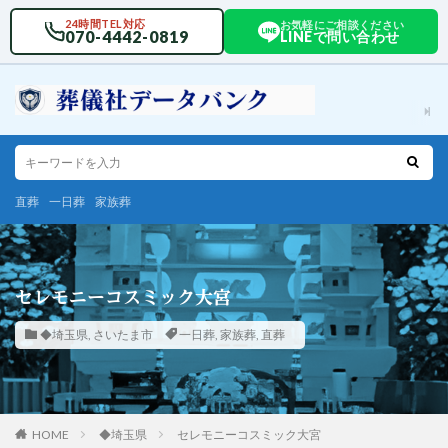
24時間TEL対応
お気軽にご相談ください
070-4442-0819
LINEで問い合わせ
直葬
一日葬
家族葬
セレモニーコスミック大宮
◆埼玉県
,
さいたま市
一日葬
,
家族葬
,
直葬
HOME
◆埼玉県
セレモニーコスミック大宮