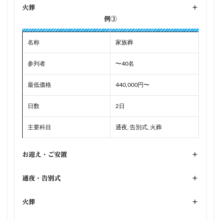
火葬
+
例③
名称
家族葬
参列者
〜40名
最低価格
440,000円〜
日数
2日
主要科目
通夜, 告別式, 火葬
お迎え・ご安置
+
通夜・告別式
+
火葬
+