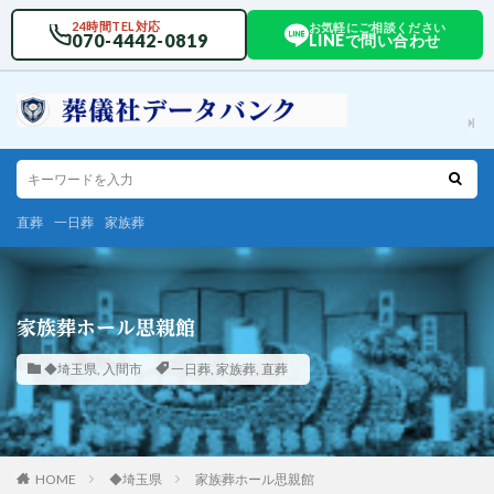
24時間TEL対応
お気軽にご相談ください
070-4442-0819
LINEで問い合わせ
直葬
一日葬
家族葬
家族葬ホール思親館
◆埼玉県
,
入間市
一日葬
,
家族葬
,
直葬
HOME
◆埼玉県
家族葬ホール思親館