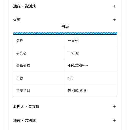
通夜・告別式
+
火葬
+
例②
名称
一日葬
参列者
〜20名
最低価格
440,000円〜
日数
1日
主要科目
告別式, 火葬
お迎え・ご安置
+
通夜・告別式
+