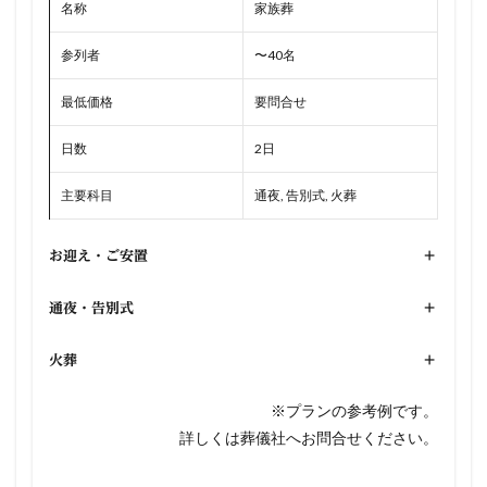
名称
家族葬
参列者
〜40名
最低価格
要問合せ
日数
2日
主要科目
通夜, 告別式, 火葬
お迎え・ご安置
+
通夜・告別式
+
火葬
+
※プランの参考例です。
詳しくは葬儀社へお問合せください。