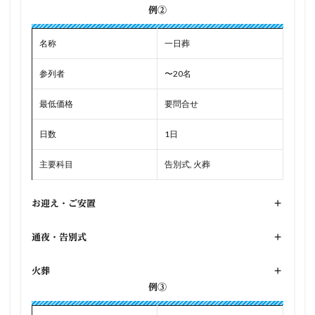
例②
名称
一日葬
参列者
〜20名
最低価格
要問合せ
日数
1日
主要科目
告別式, 火葬
お迎え・ご安置
+
通夜・告別式
+
火葬
+
例③