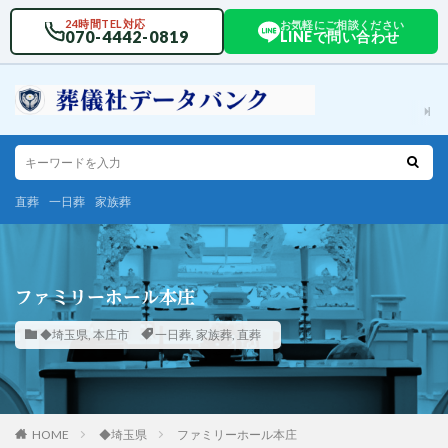
24時間TEL対応
お気軽にご相談ください
070-4442-0819
LINEで問い合わせ
直葬
一日葬
家族葬
ファミリーホール本庄
◆埼玉県
,
本庄市
一日葬
,
家族葬
,
直葬
HOME
◆埼玉県
ファミリーホール本庄