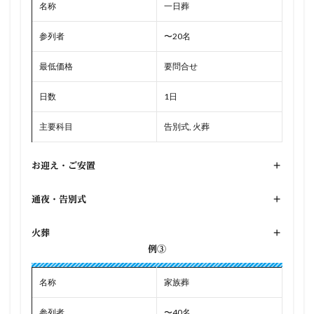
名称
一日葬
参列者
〜20名
最低価格
要問合せ
日数
1日
主要科目
告別式, 火葬
お迎え・ご安置
+
通夜・告別式
+
火葬
+
例③
名称
家族葬
参列者
〜40名