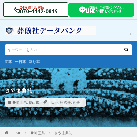
24時間TEL対応
お気軽にご相談ください
070-4442-0819
LINEで問い合わせ
直葬
一日葬
家族葬
さやま典礼
◆埼玉県
,
狭山市
一日葬
,
家族葬
,
直葬
HOME
◆埼玉県
さやま典礼