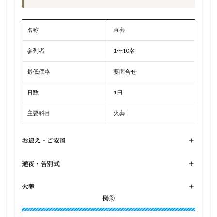
名称
直葬
参列者
1〜10名
最低価格
要問合せ
日数
1日
主要科目
火葬
お迎え・ご安置
+
通夜・告別式
+
火葬
+
例②