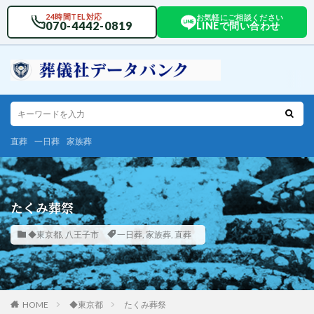
24時間TEL対応
お気軽にご相談ください
070-4442-0819
LINEで問い合わせ
直葬
一日葬
家族葬
たくみ葬祭
◆東京都
,
八王子市
一日葬
,
家族葬
,
直葬
HOME
◆東京都
たくみ葬祭