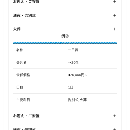
お迎え・ご安置
+
通夜・告別式
+
火葬
+
例②
名称
一日葬
参列者
〜20名
最低価格
470,000円～
日数
1日
主要科目
告別式, 火葬
お迎え・ご安置
+
通夜・告別式
+