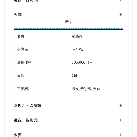
火葬
+
例③
名称
家族葬
参列者
〜40名
最低価格
535,000円～
日数
2日
主要科目
通夜, 告別式, 火葬
お迎え・ご安置
+
通夜・告別式
+
火葬
+