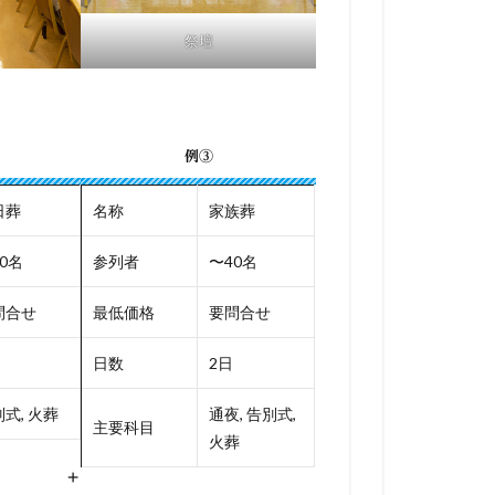
祭壇
例③
日葬
名称
家族葬
0名
参列者
〜40名
問合せ
最低価格
要問合せ
日数
2日
式, 火葬
通夜, 告別式,
主要科目
火葬
+