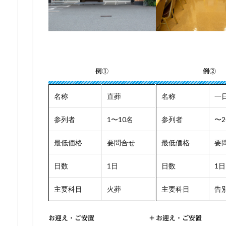
例①
例②
名称
直葬
名称
一
参列者
1〜10名
参列者
〜2
最低価格
要問合せ
最低価格
要
日数
1日
日数
1日
主要科目
火葬
主要科目
告別
お迎え・ご安置
+
お迎え・ご安置