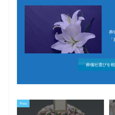
葬
「
葬儀社選びを相
Prev