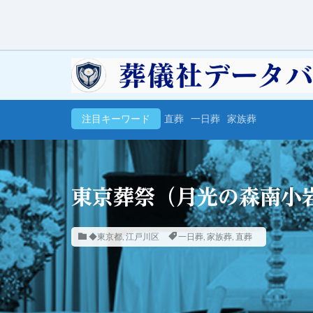
注目キーワード
直葬
一日葬
家族葬
東京葬祭（月光の森南小
◆東京都
,
江戸川区
一日葬
,
家族葬
,
直葬