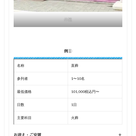
外観
例①
名称
直葬
参列者
1〜10名
最低価格
101,000税込円〜
日数
1日
主要科目
火葬
お迎え・ご安置
+