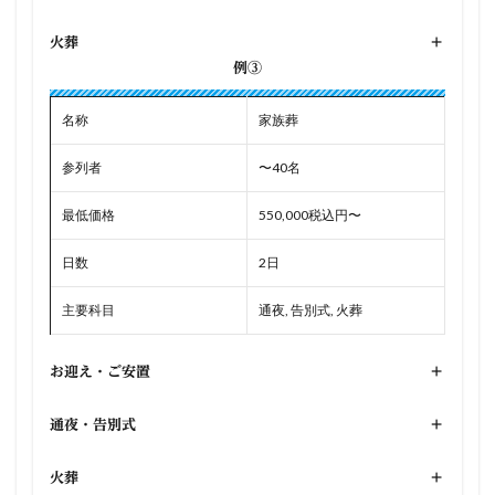
火葬
+
例③
名称
家族葬
参列者
〜40名
最低価格
550,000税込円〜
日数
2日
主要科目
通夜, 告別式, 火葬
お迎え・ご安置
+
通夜・告別式
+
火葬
+