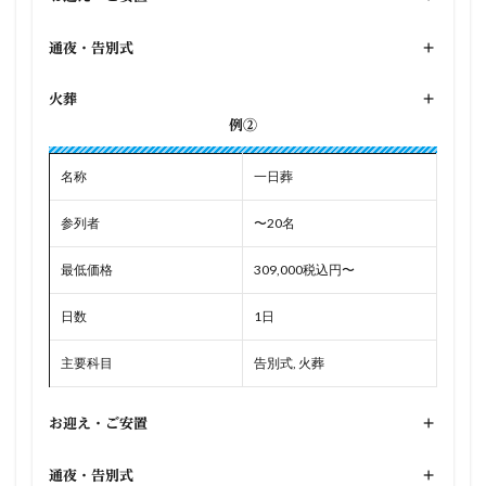
通夜・告別式
+
火葬
+
例②
名称
一日葬
参列者
〜20名
最低価格
309,000税込円〜
日数
1日
主要科目
告別式, 火葬
お迎え・ご安置
+
通夜・告別式
+