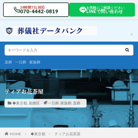
24時間TEL対応
お気軽にご相談ください
070-4442-0819
LINEで問い合わせ
直葬
一日葬
家族葬
ティアお花茶屋
◆東京都
,
葛飾区
一日葬
,
家族葬
,
直葬
HOME
◆東京都
ティアお花茶屋