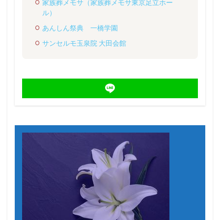
家族葬メモサ（家族葬メモサ東京足立ホー
ル）
あんしん祭典 一橋学園
サンセルモ玉泉院 大田会館