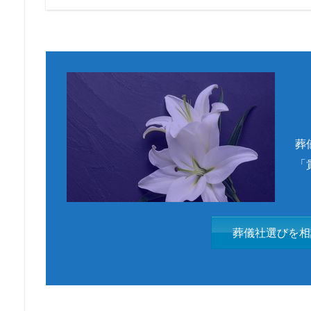
葬
「
葬儀社選びを相