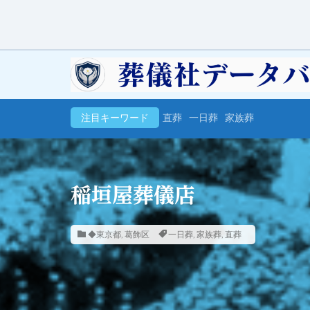
注目キーワード
直葬
一日葬
家族葬
稲垣屋葬儀店
◆東京都
,
葛飾区
一日葬
,
家族葬
,
直葬