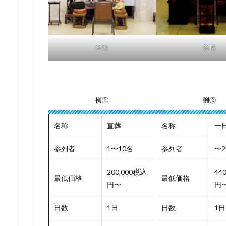
祭壇
祭壇
例①
例②
名称
直葬
名称
一
参列者
1〜10名
参列者
〜2
200,000税込
44
最低価格
最低価格
円〜
円
日数
1日
日数
1日