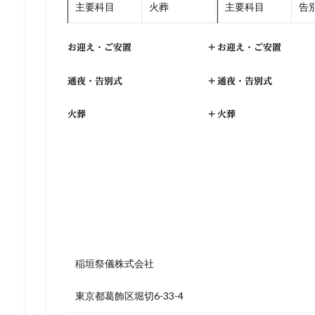
主要科目
火葬
主要科目
告別
お迎え・ご安置
+
お迎え・ご安置
通夜・告別式
+
通夜・告別式
火葬
+
火葬
稲垣祭儀株式会社
東京都葛飾区堀切6-33-4