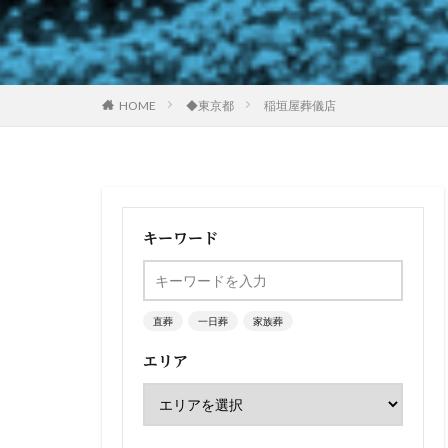
HOME
◆東京都
稲垣屋葬儀店
キーワード
直葬
一日葬
家族葬
エリア