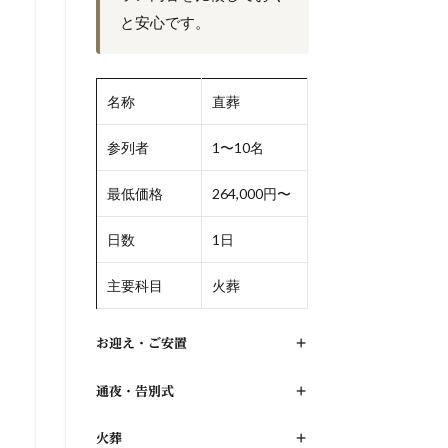
と安心です。
名称
直葬
参列者
1〜10名
最低価格
264,000円〜
日数
1日
主要科目
火葬
お迎え・ご安置
+
通夜・告別式
+
火葬
+