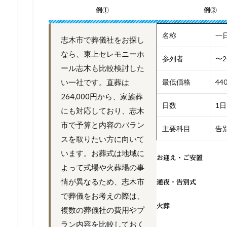
例①
例②
名称
一
志木市で葬儀社をお探し
なら、東上セレモニーホ
参列者
〜2
ール志木も比較検討した
い一社です。直葬は
最低価格
44
264,000円から、家族葬
日数
1日
にも対応しており、志木
市で予算と内容のバラン
主要科目
告別
スを取りたい方に向いて
います。お葬式は地域に
お迎え・ご安置
よって式場や火葬場の事
情が異なるため、志木市
通夜・告別式
で葬儀をお考えの際は、
火葬
複数の葬儀社の費用やプ
ラン内容を比較しておく