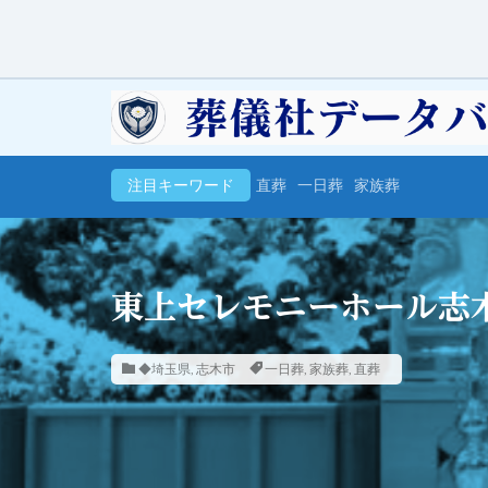
注目キーワード
直葬
一日葬
家族葬
東上セレモニーホール志
◆埼玉県
,
志木市
一日葬
,
家族葬
,
直葬