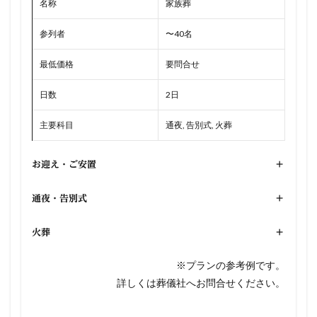
名称
家族葬
参列者
〜40名
最低価格
要問合せ
日数
2日
主要科目
通夜, 告別式, 火葬
お迎え・ご安置
+
通夜・告別式
+
火葬
+
※プランの参考例です。
詳しくは葬儀社へお問合せください。