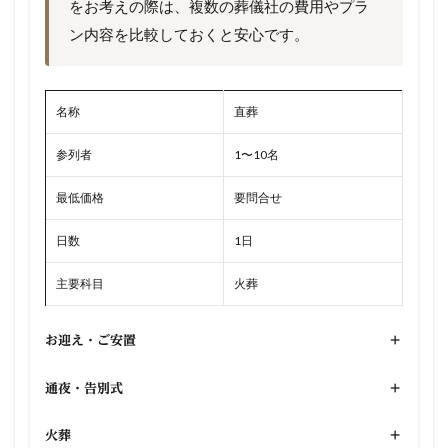
をお考えの際は、複数の葬儀社の費用やプラ
ン内容を比較しておくと安心です。
名称
直葬
参列者
1〜10名
最低価格
要問合せ
日数
1日
主要科目
火葬
お迎え・ご安置
+
通夜・告別式
+
火葬
+