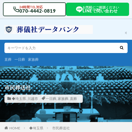
24時間TEL対応
お気軽にご相談ください
070-4442-0819
LINEで問い合わせ
直葬
一日葬
家族葬
市民葬送社
◆埼玉県
,
川越市
一日葬
,
家族葬
,
直葬
HOME
◆埼玉県
市民葬送社