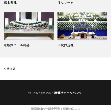
東上典礼
ミセリーム
家族葬ホール川越
市民葬送社
会社概要
© Copyright 2026
葬儀社データバンク
.
掲載情報の一部参照元：
葬儀の口コミ