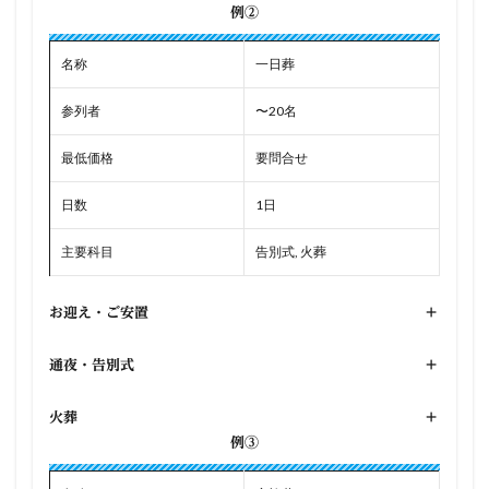
例②
名称
一日葬
参列者
〜20名
最低価格
要問合せ
日数
1日
主要科目
告別式, 火葬
お迎え・ご安置
+
通夜・告別式
+
火葬
+
例③