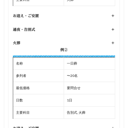
お迎え・ご安置
+
通夜・告別式
+
火葬
+
例②
名称
一日葬
参列者
〜20名
最低価格
要問合せ
日数
1日
主要科目
告別式, 火葬