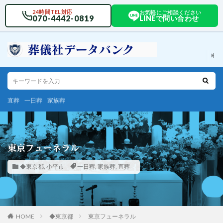
24時間TEL対応
お気軽にご相談ください
070-4442-0819
LINEで問い合わせ
直葬
一日葬
家族葬
東京フューネラル
◆東京都
,
小平市
一日葬
,
家族葬
,
直葬
HOME
◆東京都
東京フューネラル