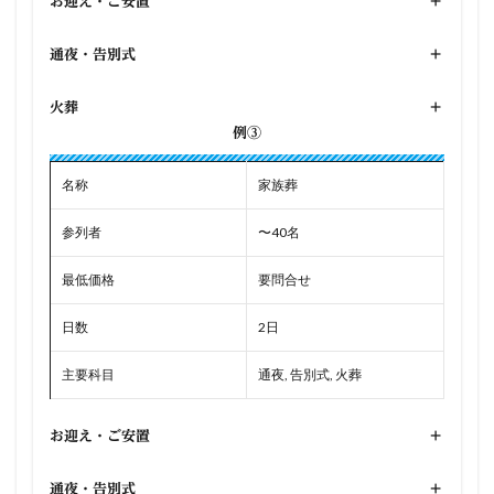
お迎え・ご安置
+
通夜・告別式
+
火葬
+
例③
名称
家族葬
参列者
〜40名
最低価格
要問合せ
日数
2日
主要科目
通夜, 告別式, 火葬
お迎え・ご安置
+
通夜・告別式
+