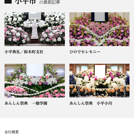
小平市
の最新記事
小平典礼／鈴木町支社
ひのでセレモニー
あんしん祭典 一橋学園
あんしん祭典 小平小川
会社概要