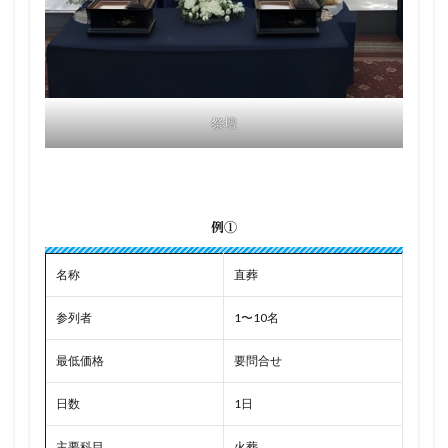
祭壇
例①
名称
直葬
参列者
1〜10名
最低価格
要問合せ
日数
1日
主要科目
火葬