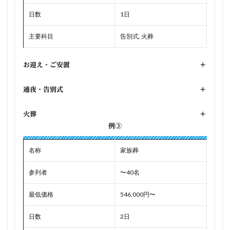
日数
1日
主要科目
告別式, 火葬
お迎え・ご安置
+
通夜・告別式
+
火葬
+
例③
名称
家族葬
参列者
〜40名
最低価格
546,000円〜
日数
2日