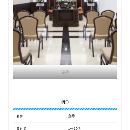
祭壇
例①
名称
直葬
参列者
1〜10名