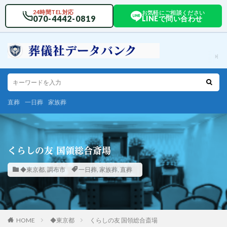
24時間TEL対応
お気軽にご相談ください
070-4442-0819
LINEで問い合わせ
直葬
一日葬
家族葬
くらしの友 国領総合斎場
◆東京都
,
調布市
一日葬
,
家族葬
,
直葬
HOME
◆東京都
くらしの友 国領総合斎場