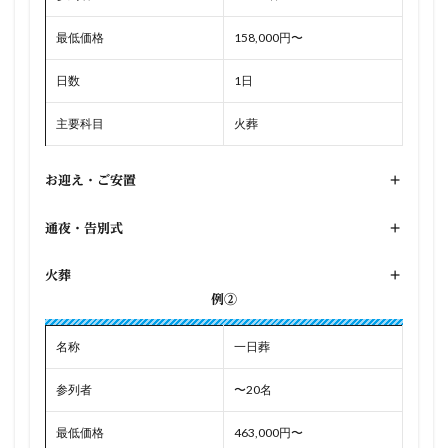
最低価格
158,000円〜
日数
1日
主要科目
火葬
お迎え・ご安置
+
通夜・告別式
+
火葬
+
例②
名称
一日葬
参列者
〜20名
最低価格
463,000円〜