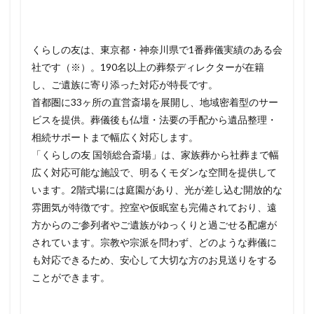
くらしの友は、東京都・神奈川県で1番葬儀実績のある会
社です（※）。190名以上の葬祭ディレクターが在籍
し、ご遺族に寄り添った対応が特長です。
首都圏に33ヶ所の直営斎場を展開し、地域密着型のサー
ビスを提供。葬儀後も仏壇・法要の手配から遺品整理・
相続サポートまで幅広く対応します。
「くらしの友 国領総合斎場」は、家族葬から社葬まで幅
広く対応可能な施設で、明るくモダンな空間を提供して
います。2階式場には庭園があり、光が差し込む開放的な
雰囲気が特徴です。控室や仮眠室も完備されており、遠
方からのご参列者やご遺族がゆっくりと過ごせる配慮が
されています。宗教や宗派を問わず、どのような葬儀に
も対応できるため、安心して大切な方のお見送りをする
ことができます。