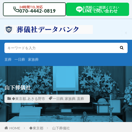
24時間TEL対応
お気軽にご相談ください
070-4442-0819
LINEで問い合わせ
直葬
一日葬
家族葬
山下葬儀社
◆東京都
,
あきる野市
一日葬
,
家族葬
,
直葬
HOME
◆東京都
山下葬儀社