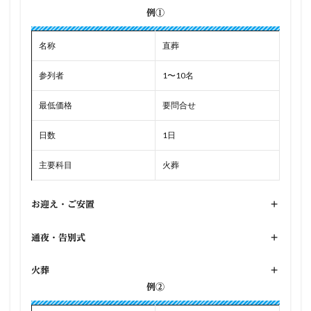
例①
名称
直葬
参列者
1〜10名
最低価格
要問合せ
日数
1日
主要科目
火葬
お迎え・ご安置
+
通夜・告別式
+
火葬
+
例②