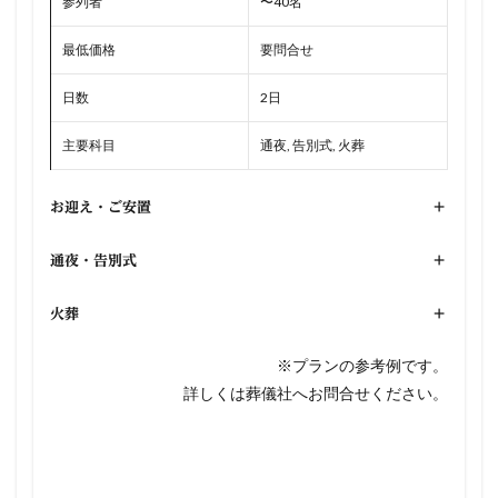
参列者
〜40名
最低価格
要問合せ
日数
2日
主要科目
通夜, 告別式, 火葬
お迎え・ご安置
+
通夜・告別式
+
火葬
+
※プランの参考例です。
詳しくは葬儀社へお問合せください。