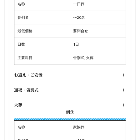
名称
一日葬
参列者
〜20名
最低価格
要問合せ
日数
1日
主要科目
告別式, 火葬
お迎え・ご安置
+
通夜・告別式
+
火葬
+
例③
名称
家族葬