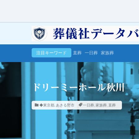
注目キーワード
直葬
一日葬
家族葬
ドリーミーホール秋川
◆東京都
,
あきる野市
一日葬
,
家族葬
,
直葬