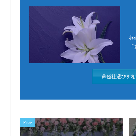
葬
「
葬儀社選びを相
Prev