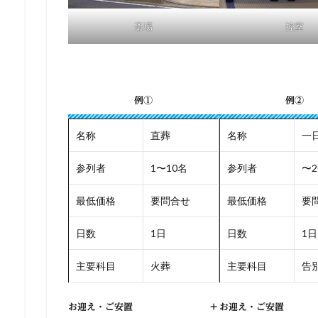
斎場
控室
例①
例②
名称
直葬
名称
一
参列者
1〜10名
参列者
〜2
最低価格
要問合せ
最低価格
要
日数
1日
日数
1日
主要科目
火葬
主要科目
告別
お迎え・ご安置
+
お迎え・ご安置