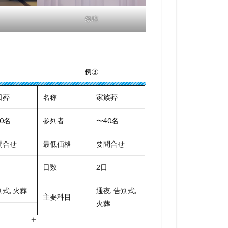
祭壇
例③
日葬
名称
家族葬
0名
参列者
〜40名
問合せ
最低価格
要問合せ
日数
2日
式, 火葬
通夜, 告別式,
主要科目
火葬
+