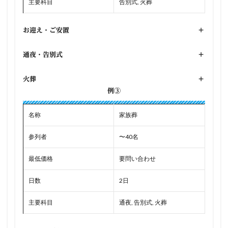
主要科目
告別式, 火葬
お迎え・ご安置
+
通夜・告別式
+
火葬
+
例③
名称
家族葬
参列者
〜40名
最低価格
要問い合わせ
日数
2日
主要科目
通夜, 告別式, 火葬