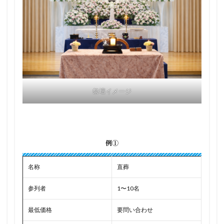
祭壇イメージ
例①
名称
直葬
参列者
1〜10名
最低価格
要問い合わせ