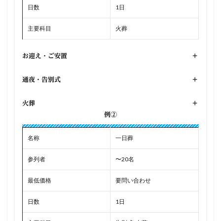
日数
1日
主要科目
火葬
お迎え・ご安置
+
通夜・告別式
+
火葬
+
例②
名称
一日葬
参列者
〜20名
最低価格
要問い合わせ
日数
1日