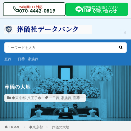
24時間TEL対応
お気軽にご相談ください
070-4442-0819
LINEで問い合わせ
直葬
一日葬
家族葬
葬儀の大地
◆東京都
,
八王子市
一日葬
,
家族葬
,
直葬
HOME
◆東京都
葬儀の大地