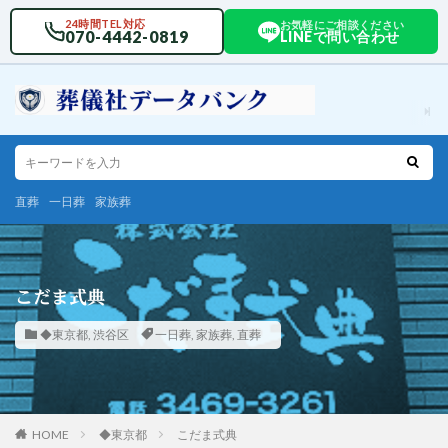
24時間TEL対応
お気軽にご相談ください
070-4442-0819
LINEで問い合わせ
直葬
一日葬
家族葬
こだま式典
◆東京都
,
渋谷区
一日葬
,
家族葬
,
直葬
HOME
◆東京都
こだま式典