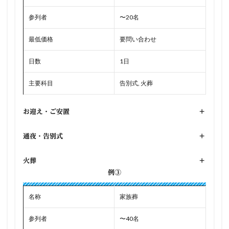
参列者
〜20名
最低価格
要問い合わせ
日数
1日
主要科目
告別式, 火葬
お迎え・ご安置
+
通夜・告別式
+
火葬
+
例③
名称
家族葬
参列者
〜40名