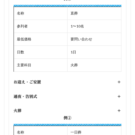
名称
直葬
参列者
1〜10名
最低価格
要問い合わせ
日数
1日
主要科目
火葬
お迎え・ご安置
+
通夜・告別式
+
火葬
+
例②
名称
一日葬