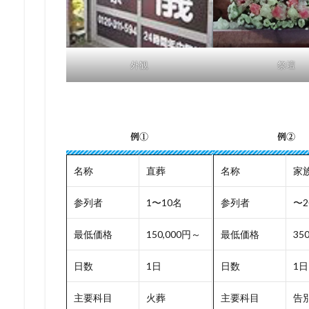
外観
祭壇
例①
例②
名称
直葬
名称
家
参列者
1〜10名
参列者
〜2
最低価格
150,000円～
最低価格
35
日数
1日
日数
1日
主要科目
火葬
主要科目
告別