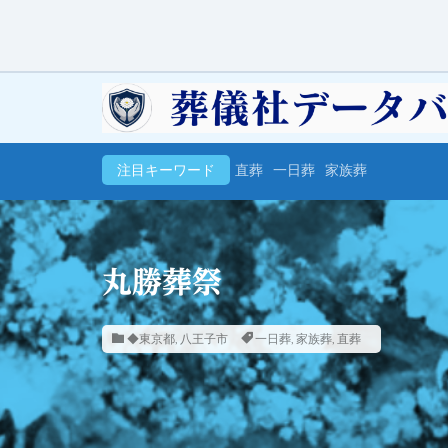
注目キーワード
直葬
一日葬
家族葬
丸勝葬祭
◆東京都
,
八王子市
一日葬
,
家族葬
,
直葬