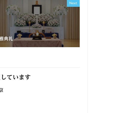
Next
雅典礼
照しています
京