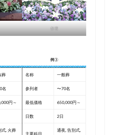
祭壇
例③
族葬
名称
一般葬
0名
参列者
〜70名
0,000円～
最低価格
650,000円～
日数
2日
式, 火葬
通夜, 告別式,
主要科目