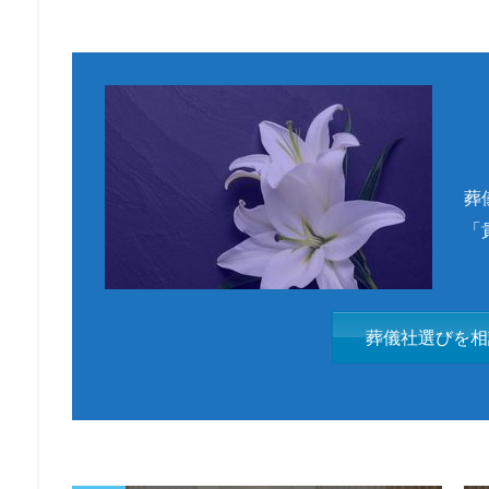
葬
「
葬儀社選びを相