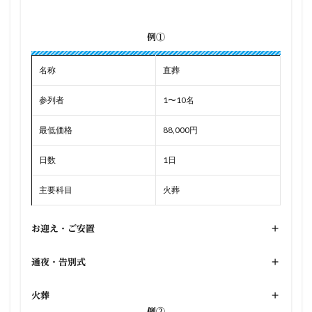
例①
名称
直葬
参列者
1〜10名
最低価格
88,000円
日数
1日
主要科目
火葬
お迎え・ご安置
+
通夜・告別式
+
火葬
+
例②