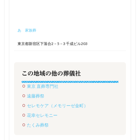
あゝ家族葬
東京都新宿区下落合2－5－3 千成ビル203
この地域の他の葬儀社
東京 直葬専門社
遠藤葬祭
セレモケア（メモリーゼ金町）
花幸セレモニー
たくみ葬祭