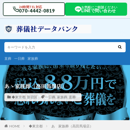
24時間TEL対応
お気軽にご相談ください
070-4442-0819
LINEで問い合わせ
直葬
一日葬
家族葬
あゝ家族葬（高田馬場店）
◆東京都
,
新宿区
一日葬
,
家族葬
,
直葬
HOME
◆東京都
あゝ家族葬（高田馬場店）