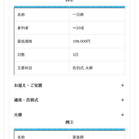
名称
一日葬
参列者
〜20名
最低価格
198,000円
日数
1日
主要科目
告別式, 火葬
お迎え・ご安置
+
通夜・告別式
+
火葬
+
例③
名称
家族葬