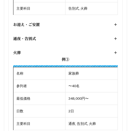
主要科目
告別式, 火葬
お迎え・ご安置
+
通夜・告別式
+
火葬
+
例③
名称
家族葬
参列者
〜40名
最低価格
348,000円〜
日数
2日
主要科目
通夜, 告別式, 火葬