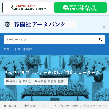
24時間TEL対応
お気軽にご相談ください
070-4442-0819
LINEで問い合わせ
直葬
一日葬
家族葬
メモリアルプランナーみはし／東京ショールーム
◆東京都
,
荒川区
一日葬
,
家族葬
,
直葬
HOME
◆東京都
メモリアルプランナーみはし／東京ショールーム