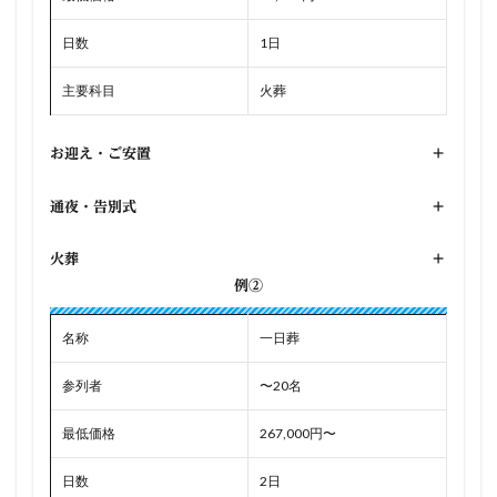
日数
1日
主要科目
火葬
お迎え・ご安置
+
通夜・告別式
+
火葬
+
例②
名称
一日葬
参列者
〜20名
最低価格
267,000円〜
日数
2日