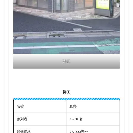
外観
例①
名称
直葬
参列者
1～10名
最低価格
78,000円〜