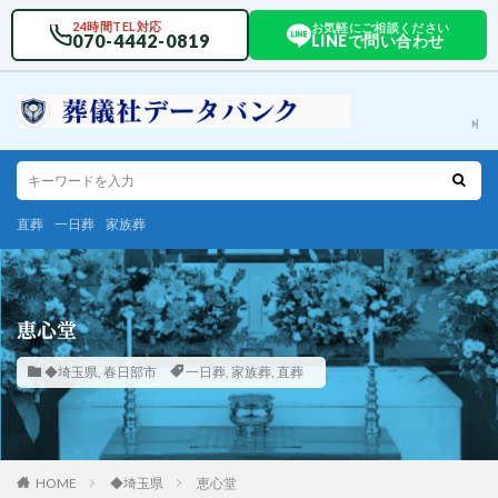
24時間TEL対応
お気軽にご相談ください
070-4442-0819
LINEで問い合わせ
直葬
一日葬
家族葬
恵心堂
◆埼玉県
,
春日部市
一日葬
,
家族葬
,
直葬
HOME
◆埼玉県
恵心堂