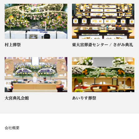
村上葬祭
東大宮葬斎センター / さがみ典礼
大宮典礼会館
あいりす葬祭
会社概要