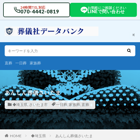
24時間TEL対応
お気軽にご相談ください
070-4442-0819
LINEで問い合わせ
直葬
一日葬
家族葬
あんしん葬儀さいたま
◆埼玉県
,
さいたま市
一日葬
,
家族葬
,
直葬
HOME
◆埼玉県
あんしん葬儀さいたま