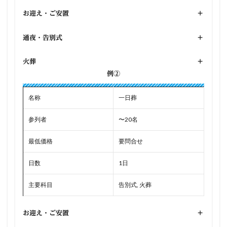
お迎え・ご安置
+
通夜・告別式
+
火葬
+
例②
名称
一日葬
参列者
〜20名
最低価格
要問合せ
日数
1日
主要科目
告別式, 火葬
お迎え・ご安置
+