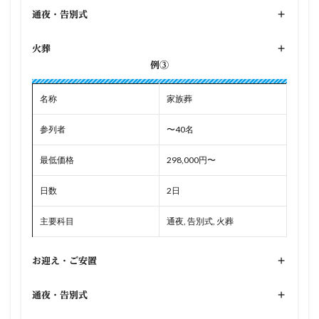
通夜・告別式
+
火葬
+
例③
名称
家族葬
参列者
〜40名
最低価格
298,000円〜
日数
2日
主要科目
通夜, 告別式, 火葬
お迎え・ご安置
+
通夜・告別式
+