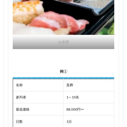
お食事
例①
名称
直葬
参列者
1～10名
最低価格
88,000円〜
日数
1日