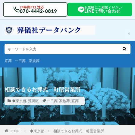
24時間TEL対応
お気軽にご相談ください
070-4442-0819
LINEで問い合わせ
直葬
一日葬
家族葬
相談できるお葬式 町屋営業所
◆東京都
,
荒川区
一日葬
,
家族葬
,
直葬
HOME
◆東京都
相談できるお葬式 町屋営業所