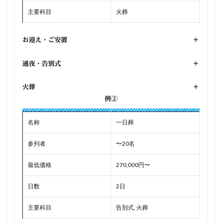
主要科目
火葬
お迎え・ご安置
+
通夜・告別式
+
火葬
+
例②
名称
一日葬
参列者
〜20名
最低価格
270,000円〜
日数
2日
主要科目
告別式, 火葬