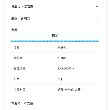
お迎え・ご安置
+
通夜・告別式
+
火葬
+
例③
名称
家族葬
参列者
〜40名
最低価格
330,000円〜
日数
2日
主要科目
通夜, 告別式, 火葬
お迎え・ご安置
+