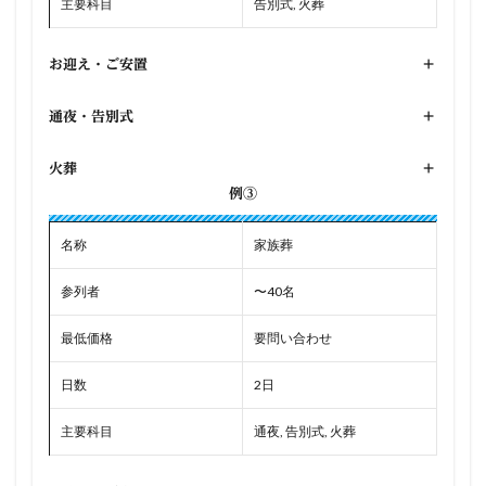
主要科目
告別式, 火葬
お迎え・ご安置
+
通夜・告別式
+
火葬
+
例③
名称
家族葬
参列者
〜40名
最低価格
要問い合わせ
日数
2日
主要科目
通夜, 告別式, 火葬