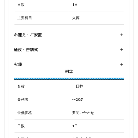
日数
1日
主要科目
火葬
お迎え・ご安置
+
通夜・告別式
+
火葬
+
例②
名称
一日葬
参列者
〜20名
最低価格
要問い合わせ
日数
1日