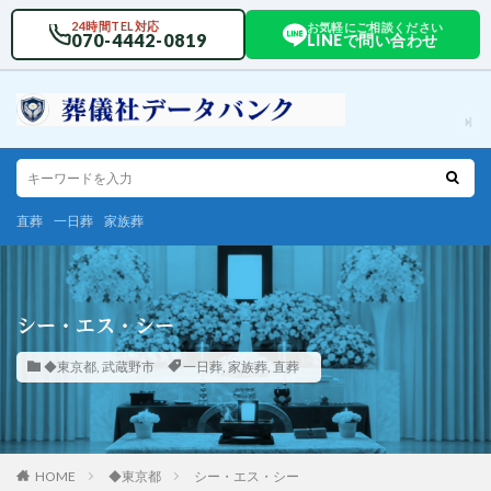
24時間TEL対応
お気軽にご相談ください
070-4442-0819
LINEで問い合わせ
直葬
一日葬
家族葬
シー・エス・シー
◆東京都
,
武蔵野市
一日葬
,
家族葬
,
直葬
HOME
◆東京都
シー・エス・シー