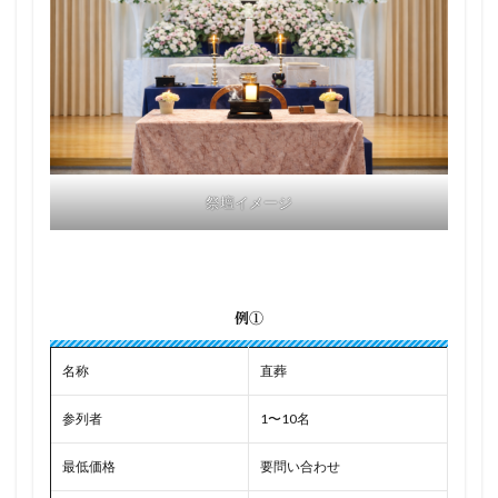
祭壇イメージ
例①
名称
直葬
参列者
1〜10名
最低価格
要問い合わせ