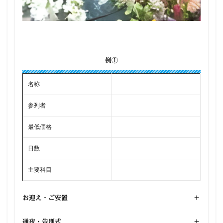
例①
名称
参列者
最低価格
日数
主要科目
お迎え・ご安置
+
通夜・告別式
+