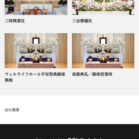
三特興業社
三谷葬儀社
ウェルライフホール平安祭典銀座
帝都典礼／銀座営業所
築地
会社概要