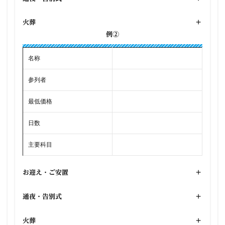
火葬
+
例②
名称
参列者
最低価格
日数
主要科目
お迎え・ご安置
+
通夜・告別式
+
火葬
+