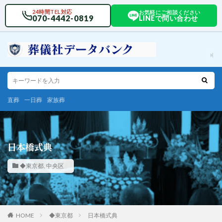
24時間TEL対応
お気軽にご相談ください
070-4442-0819
LINEで問い合わせ
直葬
一日葬
家族葬
日本橋式典
◆東京都
,
中央区
HOME
◆東京都
日本橋式典