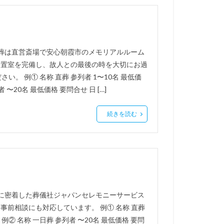
族葬は直営斎場で安心朝霞市のメモリアルルーム
の安置室を完備し、故人との最後の時を大切にお過
 例① 名称 直葬 参列者 1〜10名 最低価
 〜20名 最低価格 要問合せ 日 […]
続きを読む
市に密着した葬儀社ジャパンセレモニーサービス
事前相談にも対応しています。 例① 名称 直葬
 例② 名称 一日葬 参列者 〜20名 最低価格 要問