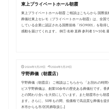
東上プライベートホール朝霞
東上プライベートホール朝霞 ご相談はこちらから 国際規格
葬儀社東上セレモ（プライベートホール朝霞）は、全国
している企業に認証される国際規格「ISO9001」を取
感動を届けてくれます。 例① 名称 直葬 参列者 1〜10名 最低価格
2026年5月29日
2026年5月29日
宇野葬儀（朝霞店）
宇野葬儀（朝霞店） ご相談はこちらから 「お別れの時
ビス宇野葬儀は、創業50余年の歴史ある葬儀社です。香
との関わり合いを大切にしています。また朝霞市から朝
ます。さらに、50年もの間、低価格で高品質な葬儀を提
木市からも市/区民葬取扱 […]