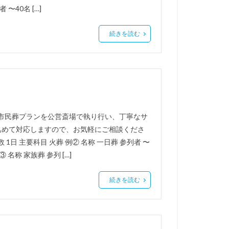
 〜40名 […]
続きを読む
、市民葬プランを公営斎場で執り行い、丁寧なサ
込めて対応しますので、お気軽にご相談くださ
数 1日 主要科目 火葬 例② 名称 一日葬 参列者 〜
 名称 家族葬 参列 […]
続きを読む