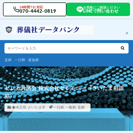
24時間TEL対応
お気軽にご相談ください
070-4442-0819
LINEで問い合わせ
直葬
一日葬
家族葬
セレモ共済会 株式会社セレモニー（さいたま相談
室）
◆埼玉県
,
さいたま市
一日葬
,
一般葬
,
直葬