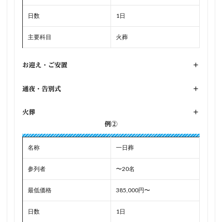
日数
1日
主要科目
火葬
お迎え・ご安置
+
通夜・告別式
+
火葬
+
例②
名称
一日葬
参列者
〜20名
最低価格
385,000円〜
日数
1日