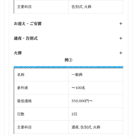
主要科目
告別式, 火葬
お迎え・ご安置
+
通夜・告別式
+
火葬
+
例③
名称
一般葬
参列者
〜100名
最低価格
550,000円〜
日数
2日
主要科目
通夜, 告別式, 火葬