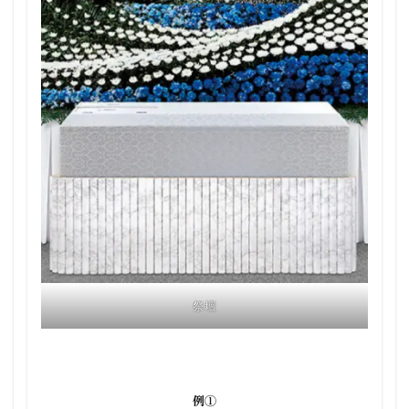
祭壇
例①