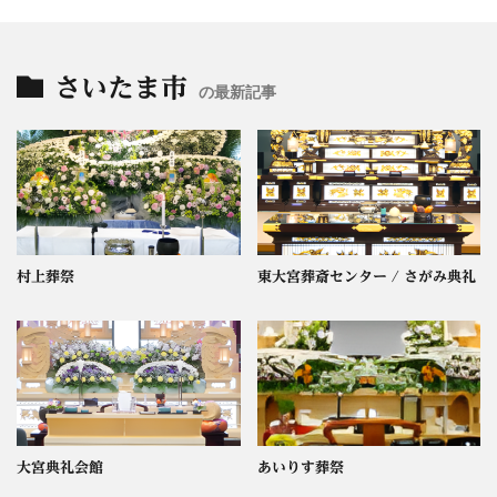
さいたま市
の最新記事
村上葬祭
東大宮葬斎センター / さがみ典礼
大宮典礼会館
あいりす葬祭