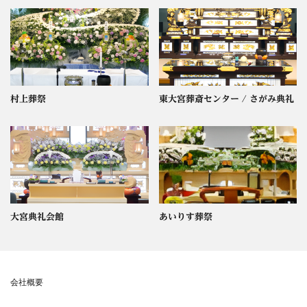
村上葬祭
東大宮葬斎センター / さがみ典礼
大宮典礼会館
あいりす葬祭
会社概要