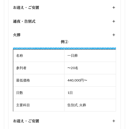
お迎え・ご安置
+
通夜・告別式
+
火葬
+
例②
名称
一日葬
参列者
〜20名
最低価格
440,000円〜
日数
1日
主要科目
告別式, 火葬
お迎え・ご安置
+