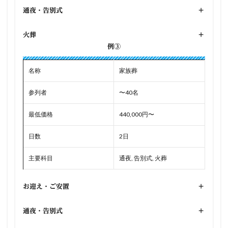
通夜・告別式
+
火葬
+
例③
名称
家族葬
参列者
〜40名
最低価格
440,000円〜
日数
2日
主要科目
通夜, 告別式, 火葬
お迎え・ご安置
+
通夜・告別式
+