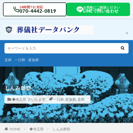
24時間TEL対応
お気軽にご相談ください
070-4442-0819
LINEで問い合わせ
直葬
一日葬
家族葬
しんみ葬祭
◆埼玉県
,
さいたま市
一日葬
,
家族葬
,
直葬
HOME
◆埼玉県
しんみ葬祭