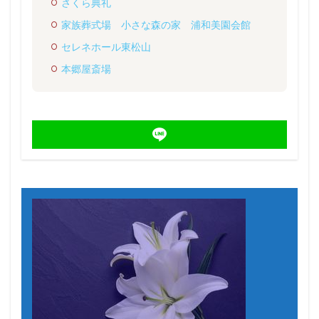
さくら典礼
家族葬式場 小さな森の家 浦和美園会館
セレネホール東松山
本郷屋斎場