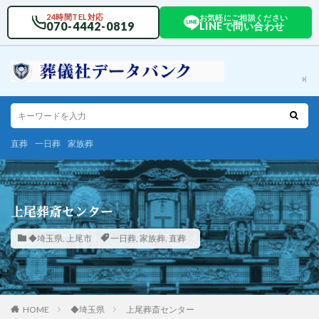
24時間TEL対応
お気軽にご相談ください
070-4442-0819
LINEで問い合わせ
直葬
一日葬
家族葬
上尾葬斎センター
◆埼玉県
,
上尾市
一日葬
,
家族葬
,
直葬
HOME
◆埼玉県
上尾葬斎センター