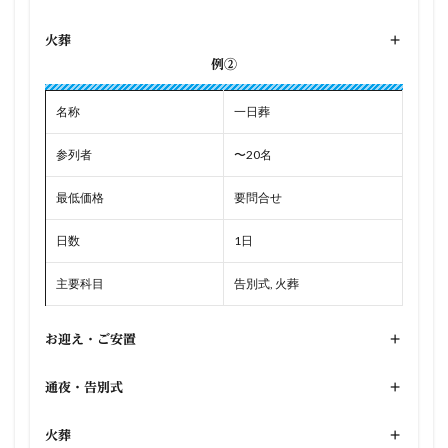
火葬
+
例②
名称
一日葬
参列者
〜20名
最低価格
要問合せ
日数
1日
主要科目
告別式, 火葬
お迎え・ご安置
+
通夜・告別式
+
火葬
+