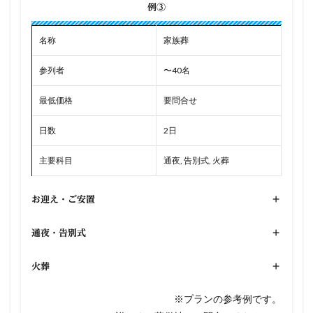
例③
名称
家族葬
参列者
〜40名
最低価格
要問合せ
日数
2日
主要科目
通夜, 告別式, 火葬
お迎え・ご安置
+
通夜・告別式
+
火葬
+
※プランの参考例です。