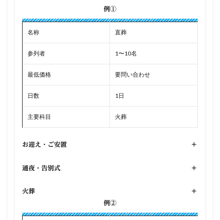
例①
名称
直葬
参列者
1〜10名
最低価格
要問い合わせ
日数
1日
主要科目
火葬
お迎え・ご安置
+
通夜・告別式
+
火葬
+
例②