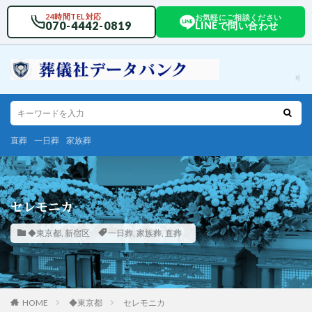
24時間TEL対応
お気軽にご相談ください
070-4442-0819
LINEで問い合わせ
直葬
一日葬
家族葬
セレモニカ
◆東京都
,
新宿区
一日葬
,
家族葬
,
直葬
HOME
◆東京都
セレモニカ