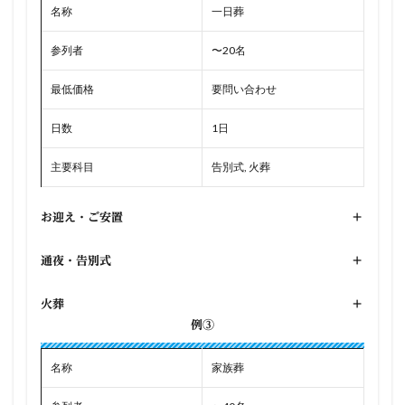
名称
一日葬
参列者
〜20名
最低価格
要問い合わせ
日数
1日
主要科目
告別式, 火葬
お迎え・ご安置
+
通夜・告別式
+
火葬
+
例③
名称
家族葬