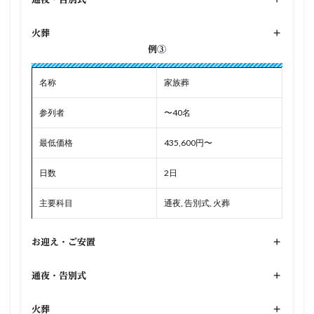
火葬
+
例③
名称
家族葬
参列者
〜40名
最低価格
435,600円〜
日数
2日
主要科目
通夜, 告別式, 火葬
お迎え・ご安置
+
通夜・告別式
+
火葬
+