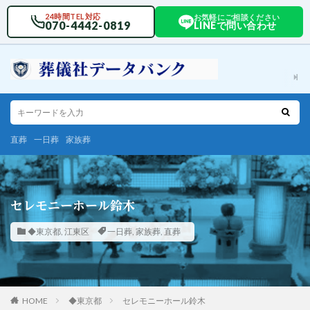
24時間TEL対応
お気軽にご相談ください
070-4442-0819
LINEで問い合わせ
直葬
一日葬
家族葬
セレモニーホール鈴木
◆東京都
,
江東区
一日葬
,
家族葬
,
直葬
HOME
◆東京都
セレモニーホール鈴木