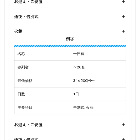
お迎え・ご安置
+
通夜・告別式
+
火葬
+
例②
名称
一日葬
参列者
〜20名
最低価格
346,500円〜
日数
1日
主要科目
告別式, 火葬
お迎え・ご安置
+
通夜・告別式
+