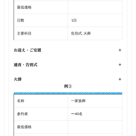
最低価格
日数
1日
主要科目
告別式, 火葬
お迎え・ご安置
+
通夜・告別式
+
火葬
+
例③
名称
一家族葬
参列者
〜40名
最低価格