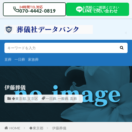
24時間TEL対応
お気軽にご相談ください
070-4442-0819
LINEで問い合わせ
直葬
一日葬
家族葬
伊藤葬儀
◆東京都
,
文京区
一日葬
,
一般葬
,
直葬
HOME
◆東京都
伊藤葬儀