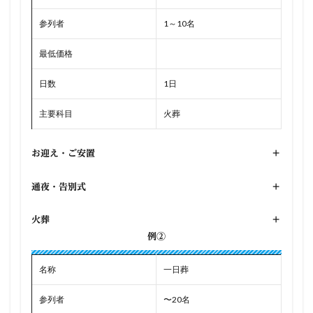
参列者
1～10名
最低価格
日数
1日
主要科目
火葬
お迎え・ご安置
+
通夜・告別式
+
火葬
+
例②
名称
一日葬
参列者
〜20名