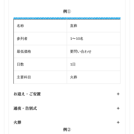
例①
名称
直葬
参列者
1〜10名
最低価格
要問い合わせ
日数
1日
主要科目
火葬
お迎え・ご安置
+
通夜・告別式
+
火葬
+
例②