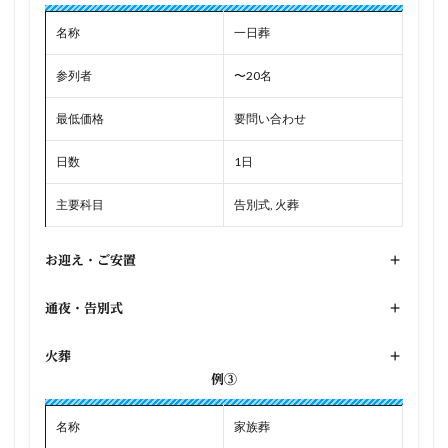
名称
一日葬
参列者
〜20名
最低価格
要問い合わせ
日数
1日
主要科目
告別式, 火葬
お迎え・ご安置
+
通夜・告別式
+
火葬
+
例③
名称
家族葬