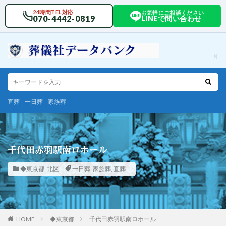
24時間TEL対応
お気軽にご相談ください
070-4442-0819
LINEで問い合わせ
直葬
一日葬
家族葬
千代田赤羽駅南ロホール
◆東京都
,
北区
一日葬
,
家族葬
,
直葬
HOME
◆東京都
千代田赤羽駅南ロホール