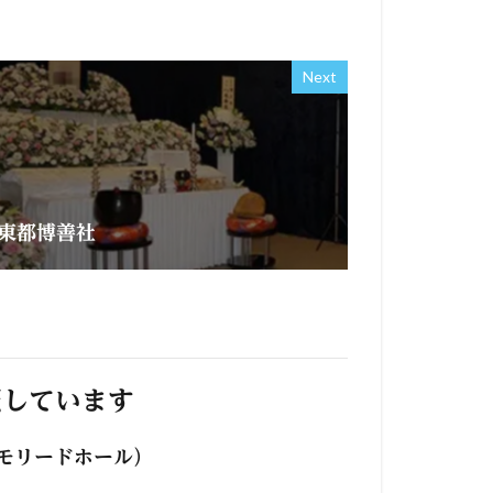
Next
東都博善社
照しています
モリードホール）