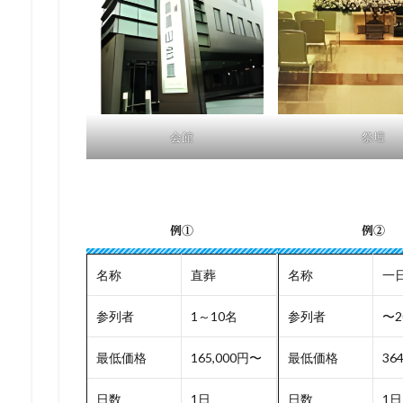
会館
祭壇
例①
例②
名称
直葬
名称
一
参列者
1～10名
参列者
〜2
最低価格
165,000円〜
最低価格
36
日数
1日
日数
1日