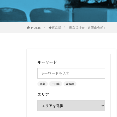
HOME
◆東京都
東京福祉会（道灌山会館）
キーワード
直葬
一日葬
家族葬
エリア