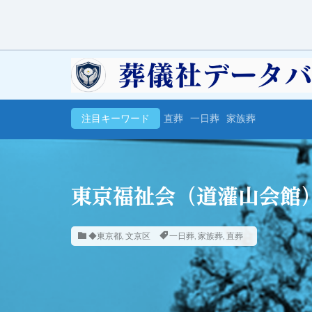
注目キーワード
直葬
一日葬
家族葬
東京福祉会（道灌山会館
◆東京都
,
文京区
一日葬
,
家族葬
,
直葬