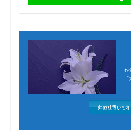
葬
「
葬儀社選びを相