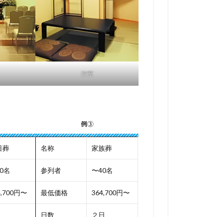
控室
例③
日葬
名称
家族葬
0名
参列者
〜40名
4,700円〜
最低価格
364,700円〜
日数
２日