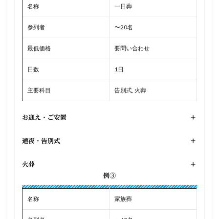
名称
一日葬
参列者
〜20名
最低価格
要問い合わせ
日数
1日
主要科目
告別式, 火葬
お迎え・ご安置
+
通夜・告別式
+
火葬
+
例③
名称
家族葬