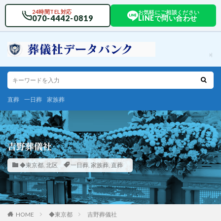
24時間TEL対応
お気軽にご相談ください
070-4442-0819
LINEで問い合わせ
直葬
一日葬
家族葬
吉野葬儀社
◆東京都
,
北区
一日葬
,
家族葬
,
直葬
HOME
◆東京都
吉野葬儀社