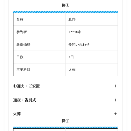
例①
名称
直葬
参列者
1〜10名
最低価格
要問い合わせ
日数
1日
主要科目
火葬
お迎え・ご安置
+
通夜・告別式
+
火葬
+
例②