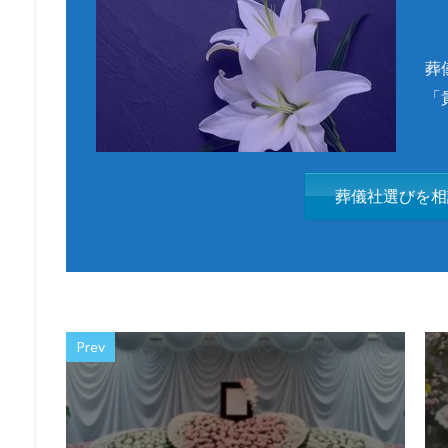
葬
「
葬儀社選びを相
Prev