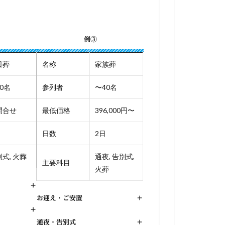
例③
日葬
名称
家族葬
0名
参列者
〜40名
問合せ
最低価格
396,000円〜
日数
2日
式, 火葬
通夜, 告別式,
主要科目
火葬
+
お迎え・ご安置
+
+
通夜・告別式
+