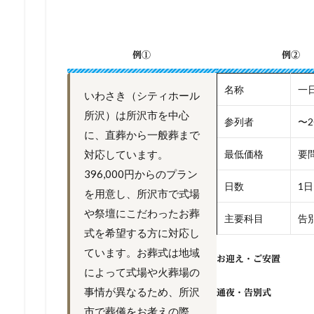
例①
例②
名称
一
いわさき（シティホール
所沢）は所沢市を中心
参列者
〜2
に、直葬から一般葬まで
対応しています。
最低価格
要
396,000円からのプラン
日数
1日
を用意し、所沢市で式場
や祭壇にこだわったお葬
主要科目
告別
式を希望する方に対応し
ています。お葬式は地域
お迎え・ご安置
によって式場や火葬場の
事情が異なるため、所沢
通夜・告別式
市で葬儀をお考えの際