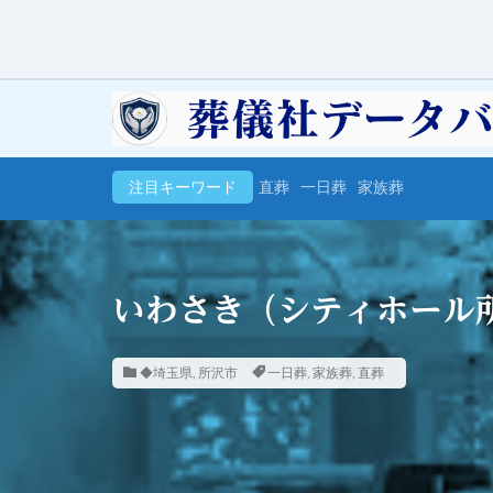
注目キーワード
直葬
一日葬
家族葬
いわさき（シティホール
◆埼玉県
,
所沢市
一日葬
,
家族葬
,
直葬