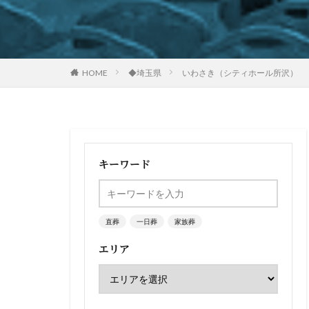
HOME
◆埼玉県
いわさき（シティホール所沢）
キーワード
直葬
一日葬
家族葬
エリア