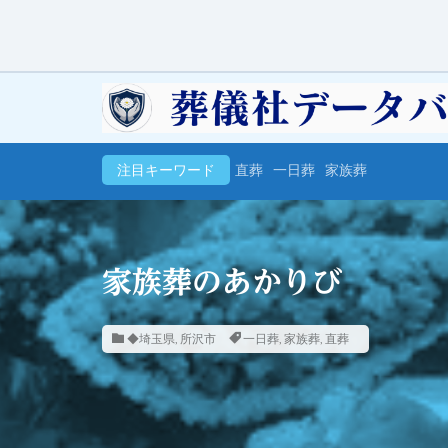
注目キーワード
直葬
一日葬
家族葬
家族葬のあかりび
◆埼玉県
,
所沢市
一日葬
,
家族葬
,
直葬