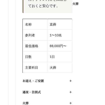
火葬
ておくと安心です。
名称
直葬
参列者
1〜10名
最低価格
88,000円〜
日数
1日
主要科目
火葬
お迎え・ご安置
+
通夜・告別式
+
火葬
+