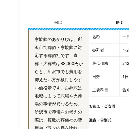
例①
例②
名称
一
家族葬のあかりびは、所
沢市で葬儀・家族葬に対
参列者
〜2
応する葬儀社です。直
葬・火葬式は88,000円か
最低価格
24
らと、所沢市でも費用を
日数
1日
抑えたい方が検討しやす
い価格帯です。お葬式は
主要科目
告別
地域によって式場や火葬
場の事情が異なるため、
お迎え・ご安置
所沢市で葬儀をお考えの
際は、複数の葬儀社の費
通夜・告別式
用やプラン内容を比較し