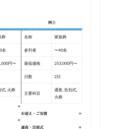
例③
日葬
名称
家族葬
0名
参列者
〜40名
2,000円〜
最低価格
253,000円〜
日数
2日
式, 火葬
通夜, 告別式,
主要科目
火葬
+
お迎え・ご安置
+
+
通夜・告別式
+