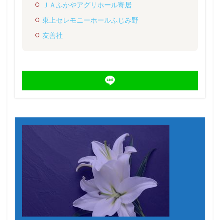
ＪＡふかやアグリホール寄居
東上セレモニーホールふじみ野
友善社