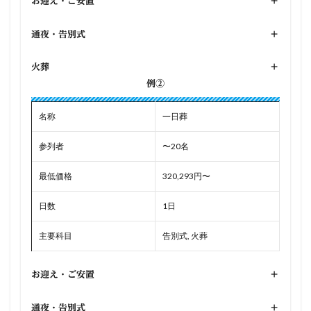
お迎え・ご安置
+
通夜・告別式
+
火葬
+
例②
名称
一日葬
参列者
〜20名
最低価格
320,293円〜
日数
1日
主要科目
告別式, 火葬
お迎え・ご安置
+
通夜・告別式
+