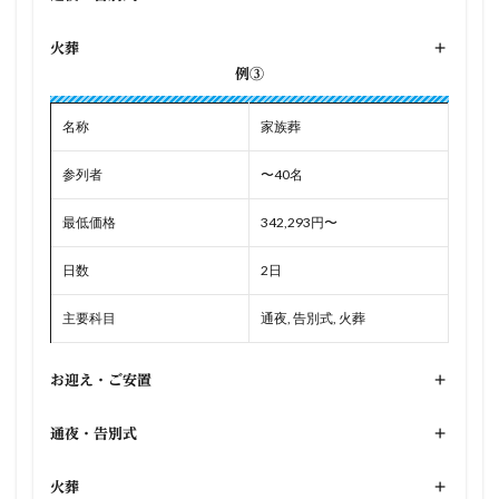
火葬
+
例③
名称
家族葬
参列者
〜40名
最低価格
342,293円〜
日数
2日
主要科目
通夜, 告別式, 火葬
お迎え・ご安置
+
通夜・告別式
+
火葬
+