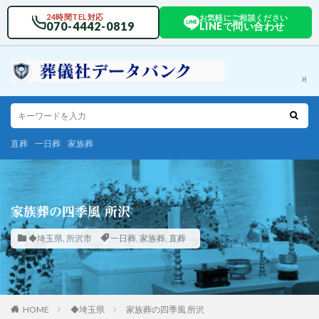
24時間TEL対応
お気軽にご相談ください
070-4442-0819
LINEで問い合わせ
直葬
一日葬
家族葬
家族葬の四季風 所沢
◆埼玉県
,
所沢市
一日葬
,
家族葬
,
直葬
HOME
◆埼玉県
家族葬の四季風 所沢