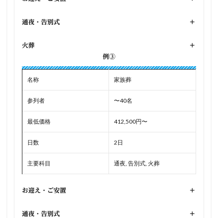
通夜・告別式
+
火葬
+
例③
名称
家族葬
参列者
〜40名
最低価格
412,500円〜
日数
2日
主要科目
通夜, 告別式, 火葬
お迎え・ご安置
+
通夜・告別式
+