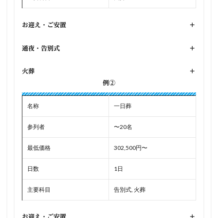
お迎え・ご安置
+
通夜・告別式
+
火葬
+
例②
名称
一日葬
参列者
〜20名
最低価格
302,500円〜
日数
1日
主要科目
告別式, 火葬
お迎え・ご安置
+