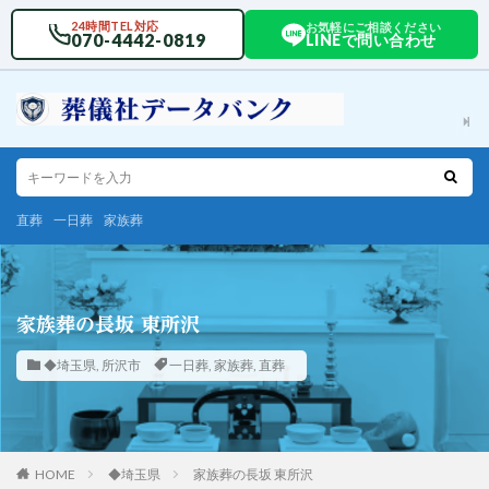
24時間TEL対応
お気軽にご相談ください
070-4442-0819
LINEで問い合わせ
直葬
一日葬
家族葬
家族葬の長坂 東所沢
◆埼玉県
,
所沢市
一日葬
,
家族葬
,
直葬
HOME
◆埼玉県
家族葬の長坂 東所沢