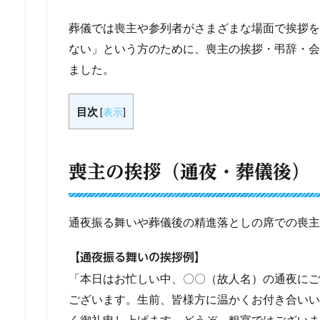
葬儀では喪主や参列者がさまざまな場面で挨拶を
ない」という方のために、喪主の挨拶・弔辞・会
ました。
目次
[
表示
]
喪主の挨拶（通夜・葬儀後）
通夜振る舞いや葬儀後の精進落としの席での喪主
【通夜振る舞いの挨拶例】
「本日はお忙しい中、〇〇（故人名）の通夜にご
ございます。生前、皆様方に温かくお付き合いい
く御礼申し上げます。どうぞ、粗宴ではございま