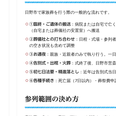
日野市で家族葬を行う際の一般的な流れです。
：病院または自宅で亡
①臨終・ご遺体の搬送
（自宅または葬儀社の安置室）へ搬送
：日程・式場・参列
②葬儀社との打ち合わせ
の空き状況も含めて調整
：親族・近親者のみで執り行う。一
③お通夜
：式終了後、日野市営
④告別式・出棺・火葬
：近年は告別式当
⑤初七日法要・精進落とし
：死亡届（7日以内）・葬祭費申
⑥各種手続き
参列範囲の決め方