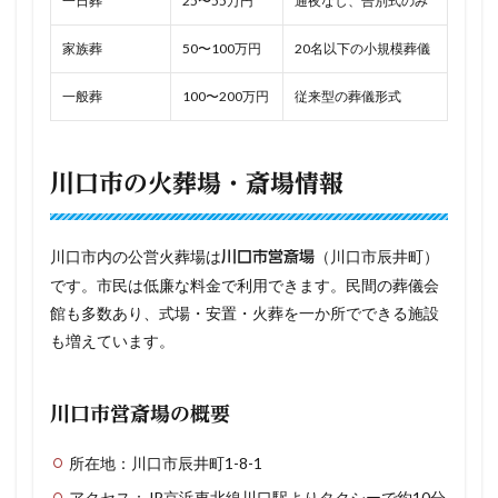
一日葬
25〜55万円
通夜なし、告別式のみ
家族葬
50〜100万円
20名以下の小規模葬儀
一般葬
100〜200万円
従来型の葬儀形式
川口市の火葬場・斎場情報
川口市内の公営火葬場は
（川口市辰井町）
川口市営斎場
です。市民は低廉な料金で利用できます。民間の葬儀会
館も多数あり、式場・安置・火葬を一か所でできる施設
も増えています。
川口市営斎場の概要
所在地：川口市辰井町1-8-1
アクセス：JR京浜東北線川口駅よりタクシーで約10分