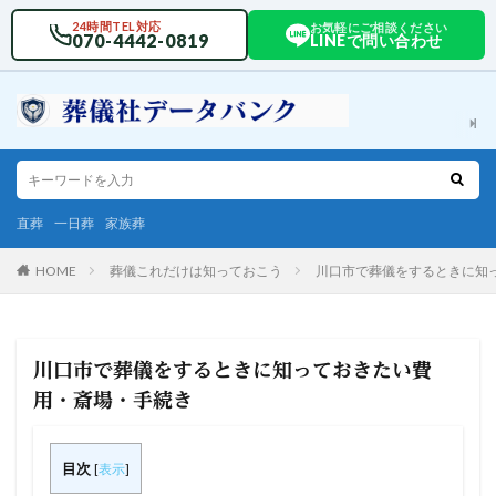
24時間TEL対応
お気軽にご相談ください
070-4442-0819
LINEで問い合わせ
直葬
一日葬
家族葬
HOME
葬儀これだけは知っておこう
川口市で葬儀をするときに知
川口市で葬儀をするときに知っておきたい費
用・斎場・手続き
目次
[
表示
]