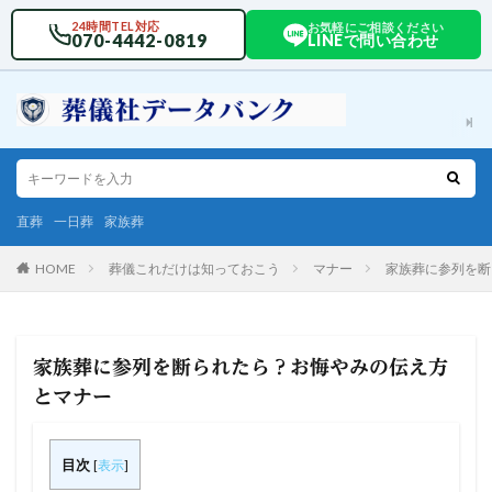
24時間TEL対応
お気軽にご相談ください
070-4442-0819
LINEで問い合わせ
直葬
一日葬
家族葬
HOME
葬儀これだけは知っておこう
マナー
家族葬に参列を断
家族葬に参列を断られたら？お悔やみの伝え方
とマナー
目次
[
表示
]