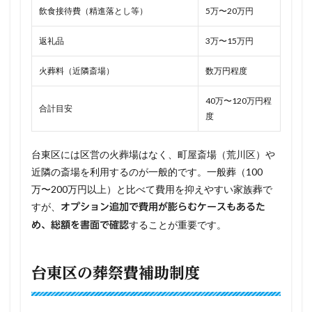
飲食接待費（精進落とし等）
5万〜20万円
返礼品
3万〜15万円
火葬料（近隣斎場）
数万円程度
40万〜120万円程
合計目安
度
台東区には区営の火葬場はなく、町屋斎場（荒川区）や
近隣の斎場を利用するのが一般的です。一般葬（100
万〜200万円以上）と比べて費用を抑えやすい家族葬で
すが、
オプション追加で費用が膨らむケースもあるた
することが重要です。
め、総額を書面で確認
台東区の葬祭費補助制度