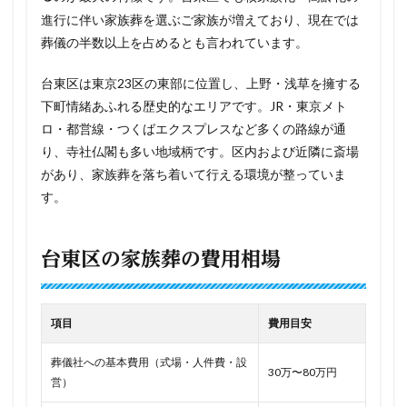
進行に伴い家族葬を選ぶご家族が増えており、現在では
葬儀の半数以上を占めるとも言われています。
台東区は東京23区の東部に位置し、上野・浅草を擁する
下町情緒あふれる歴史的なエリアです。JR・東京メト
ロ・都営線・つくばエクスプレスなど多くの路線が通
り、寺社仏閣も多い地域柄です。区内および近隣に斎場
があり、家族葬を落ち着いて行える環境が整っていま
す。
台東区の家族葬の費用相場
項目
費用目安
葬儀社への基本費用（式場・人件費・設
30万〜80万円
営）