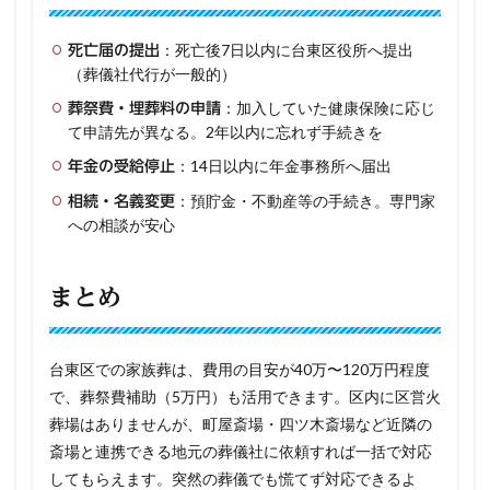
：死亡後7日以内に台東区役所へ提出
死亡届の提出
（葬儀社代行が一般的）
：加入していた健康保険に応じ
葬祭費・埋葬料の申請
て申請先が異なる。2年以内に忘れず手続きを
：14日以内に年金事務所へ届出
年金の受給停止
：預貯金・不動産等の手続き。専門家
相続・名義変更
への相談が安心
まとめ
台東区での家族葬は、費用の目安が40万〜120万円程度
で、葬祭費補助（5万円）も活用できます。区内に区営火
葬場はありませんが、町屋斎場・四ツ木斎場など近隣の
斎場と連携できる地元の葬儀社に依頼すれば一括で対応
してもらえます。突然の葬儀でも慌てず対応できるよ