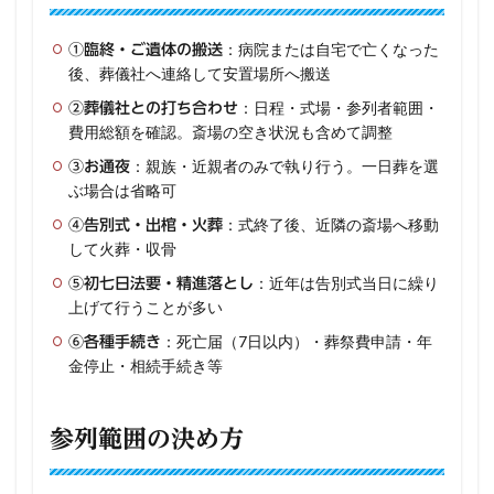
：病院または自宅で亡くなった
①臨終・ご遺体の搬送
後、葬儀社へ連絡して安置場所へ搬送
：日程・式場・参列者範囲・
②葬儀社との打ち合わせ
費用総額を確認。斎場の空き状況も含めて調整
：親族・近親者のみで執り行う。一日葬を選
③お通夜
ぶ場合は省略可
：式終了後、近隣の斎場へ移動
④告別式・出棺・火葬
して火葬・収骨
：近年は告別式当日に繰り
⑤初七日法要・精進落とし
上げて行うことが多い
：死亡届（7日以内）・葬祭費申請・年
⑥各種手続き
金停止・相続手続き等
参列範囲の決め方