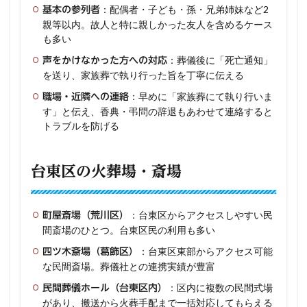
：配偶者・子ども・孫・兄弟姉妹など2
基本の参列者
親等以内。故人と特に親しかった友人を含めるケース
も多い
：葬儀後に「死亡通知」
声をかけなかった方への対応
を送り、家族葬で執り行った旨を丁寧に伝える
：早めに「家族葬にて執り行いま
職場・近隣への連絡
す」と伝え、香典・弔問の辞退もあわせて連絡すると
トラブルを防げる
台東区の火葬場・斎場
：台東区からアクセスしやすい民
町屋斎場（荒川区）
間斎場のひとつ。台東区民の利用も多い
：台東区東部からアクセス可能
四ツ木斎場（葛飾区）
な民間斎場。葬儀社との連携実績が豊富
：区内に複数の民間式場
民間葬儀ホール（台東区内）
があり、搬送から火葬手配まで一括対応してもらえる