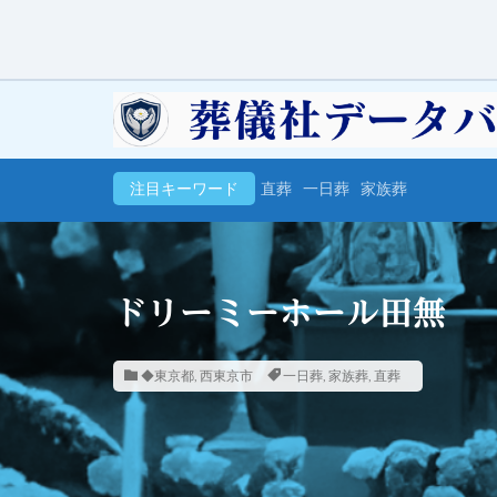
注目キーワード
直葬
一日葬
家族葬
ドリーミーホール田無
◆東京都
,
西東京市
一日葬
,
家族葬
,
直葬