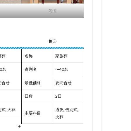
祭壇
例③
日葬
名称
家族葬
0名
参列者
〜40名
問合せ
最低価格
要問合せ
日数
2日
式, 火葬
通夜, 告別式,
主要科目
火葬
+