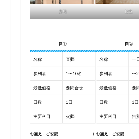
斎場
控室
例①
例②
名称
直葬
名称
一
参列者
1〜10名
参列者
〜2
最低価格
要問合せ
最低価格
要
日数
1日
日数
1日
主要科目
火葬
主要科目
告別
お迎え・ご安置
+
お迎え・ご安置