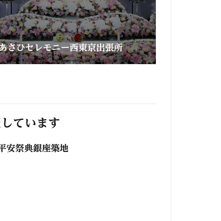
あさひセレモニー西東京出張所
照しています
平安祭典銀座築地