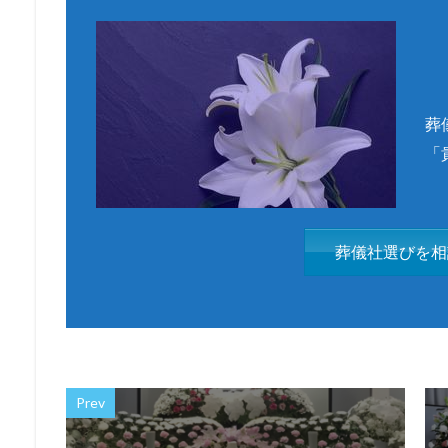
葬
「
葬儀社選びを相
Prev