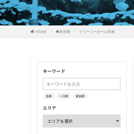
HOME
◆東京都
ドリーミーホール田無
キーワード
直葬
一日葬
家族葬
エリア