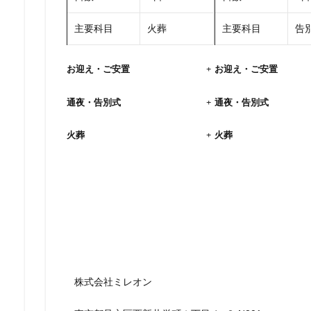
主要科目
火葬
主要科目
告別
お迎え・ご安置
+
お迎え・ご安置
通夜・告別式
+
通夜・告別式
火葬
+
火葬
株式会社ミレオン