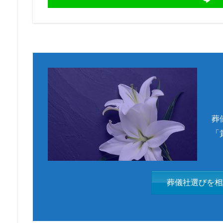
葬
「
葬儀社選びを相