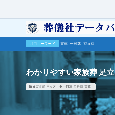
注目キーワード
直葬
一日葬
家族葬
わかりやすい家族葬 足
◆東京都
,
足立区
一日葬
,
家族葬
,
直葬