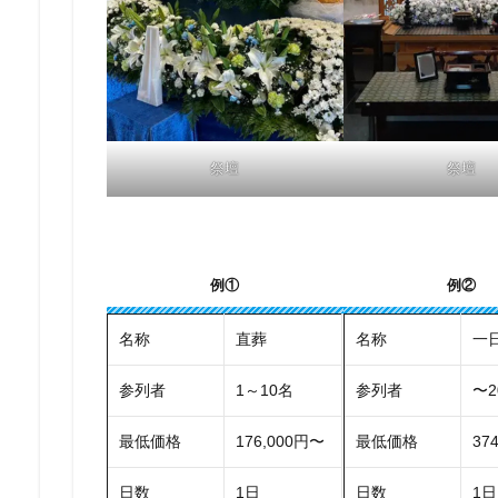
祭壇
祭壇
例①
例②
名称
直葬
名称
一
参列者
1～10名
参列者
〜2
最低価格
176,000円〜
最低価格
37
日数
1日
日数
1日