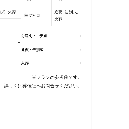
式, 火葬
通夜, 告別式,
主要科目
火葬
+
お迎え・ご安置
+
+
通夜・告別式
+
+
火葬
+
※プランの参考例です。
詳しくは葬儀社へお問合せください。