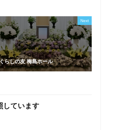
Next
くらしの友 梅島ホール
照しています