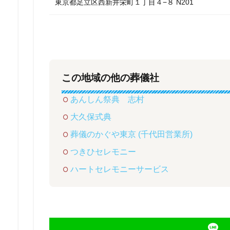
東京都足立区西新井栄町１丁目４−８ N201
この地域の他の葬儀社
あんしん祭典 志村
大久保式典
葬儀のかぐや東京 (千代田営業所)
つきひセレモニー
ハートセレモニーサービス