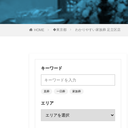
◆東京都
わかりやすい家族葬 足立区店
HOME
キーワード
直葬
一日葬
家族葬
エリア