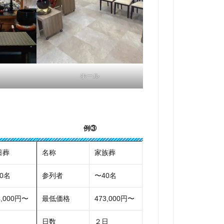
ホール
例③
日葬
名称
家族葬
0名
参列者
〜40名
4,000円〜
最低価格
473,000円〜
日数
２日