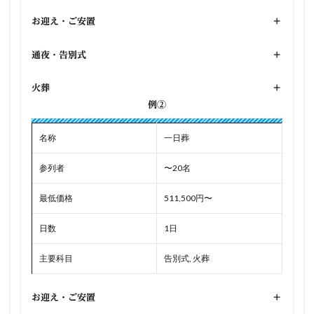
お迎え・ご安置
+
通夜・告別式
+
火葬
+
例②
名称
一日葬
参列者
〜20名
最低価格
511,500円〜
日数
1日
主要科目
告別式, 火葬
お迎え・ご安置
+