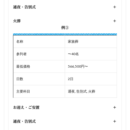
通夜・告別式
+
火葬
+
例③
名称
家族葬
参列者
〜40名
最低価格
566,500円〜
日数
2日
主要科目
通夜, 告別式, 火葬
お迎え・ご安置
+
通夜・告別式
+