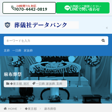
24時間TEL対応
お気軽にご相談ください
070-4442-0819
LINEで問い合わせ
直葬
一日葬
家族葬
麻布葬祭
◆東京都
,
港区
一日葬
,
家族葬
,
直葬
HOME
◆東京都
麻布葬祭