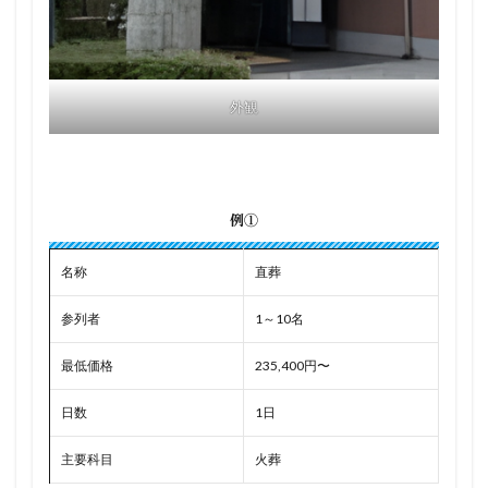
外観
例①
名称
直葬
参列者
1～10名
最低価格
235,400円〜
日数
1日
主要科目
火葬