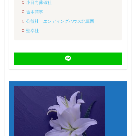
小日向葬儀社
吉本商事
公益社 エンディングハウス北葛西
聖幸社