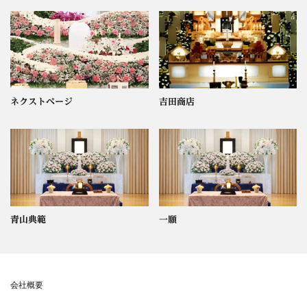
ネクストページ
吉田商店
青山典範
一願
会社概要